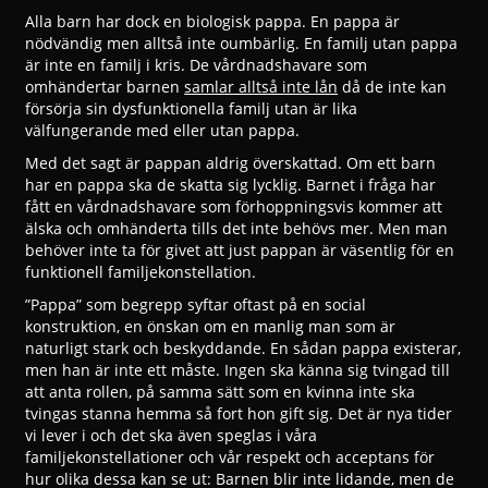
Alla barn har dock en biologisk pappa. En pappa är
nödvändig men alltså inte oumbärlig. En familj utan pappa
är inte en familj i kris. De vårdnadshavare som
omhändertar barnen
samlar alltså inte lån
då de inte kan
försörja sin dysfunktionella familj utan är lika
välfungerande med eller utan pappa.
Med det sagt är pappan aldrig överskattad. Om ett barn
har en pappa ska de skatta sig lycklig. Barnet i fråga har
fått en vårdnadshavare som förhoppningsvis kommer att
älska och omhänderta tills det inte behövs mer. Men man
behöver inte ta för givet att just pappan är väsentlig för en
funktionell familjekonstellation.
”Pappa” som begrepp syftar oftast på en social
konstruktion, en önskan om en manlig man som är
naturligt stark och beskyddande. En sådan pappa existerar,
men han är inte ett måste. Ingen ska känna sig tvingad till
att anta rollen, på samma sätt som en kvinna inte ska
tvingas stanna hemma så fort hon gift sig. Det är nya tider
vi lever i och det ska även speglas i våra
familjekonstellationer och vår respekt och acceptans för
hur olika dessa kan se ut: Barnen blir inte lidande, men de