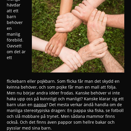
hävdar
att ett
barn
behöver
en
manlig
förebild.
Oavsett
om det är
ett
flickebarn eller pojkbarn. Som flicka får man det skydd en
kvinna behöver, och som pojke får man en mall att följa.
Men nu börjar andra idéer frodas. Kanske behöver vi inte
haka upp oss på kvinnligt och manligt? Kanske klarar sig ett
barn utan en
pappa
? Det mesta verkar ändå handla om de
manliga stereotypiska dragen: En pappa ska fiska, se fotboll
och slå mobbare på trynet. Men sådana mammor finns
också. Och det finns även pappor som hellre bakar och
pysslar med sina barn.