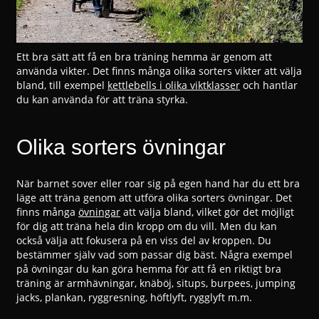
Ett bra sätt att få en bra träning hemma är genom att
använda vikter. Det finns många olika sorters vikter att välja
bland, till exempel
kettlebells i olika viktklasser
och hantlar
du kan använda för att träna styrka.
Olika sorters övningar
När barnet sover eller roar sig på egen hand har du ett bra
läge att träna genom att utföra olika sorters övningar. Det
finns många
övningar
att välja bland, vilket gör det möjligt
för dig att träna hela din kropp om du vill. Men du kan
också välja att fokusera på en viss del av kroppen. Du
bestämmer själv vad som passar dig bäst. Några exempel
på övningar du kan göra hemma för att få en riktigt bra
träning är armhävningar, knäböj, situps, burpees, jumping
jacks, plankan, ryggresning, höftlyft, rygglyft m.m.